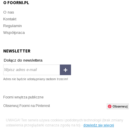
O FOORNI.PL
O nas
Kontakt
Regulamin
Współpraca
NEWSLETTER
Dołącz do newslettera
Adres nie będzie udostępniany osobom trzecim!
Foorni wnętrza publiczne
Obserwuj Foorni na Pinterest
Obserwuj
UWAGA! Ten serwis używa cookies i podobnych technologii (brak zmiany
ustawienia przeglądarki oznacza zgodę na to) -
dowiedz się więcej