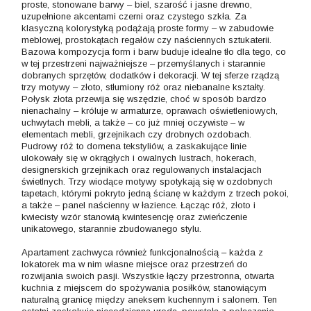
proste, stonowane barwy – biel, szarość i jasne drewno,
uzupełnione akcentami czerni oraz czystego szkła. Za
klasyczną kolorystyką podążają proste formy – w zabudowie
meblowej, prostokątach regałów czy naściennych sztukaterii.
Bazowa kompozycja form i barw buduje idealne tło dla tego, co
w tej przestrzeni najważniejsze – przemyślanych i starannie
dobranych sprzętów, dodatków i dekoracji. W tej sferze rządzą
trzy motywy – złoto, stłumiony róż oraz niebanalne kształty.
Połysk złota przewija się wszędzie, choć w sposób bardzo
nienachalny – króluje w armaturze, oprawach oświetleniowych,
uchwytach mebli, a także – co już mniej oczywiste – w
elementach mebli, grzejnikach czy drobnych ozdobach.
Pudrowy róż to domena tekstyliów, a zaskakujące linie
ulokowały się w okrągłych i owalnych lustrach, hokerach,
designerskich grzejnikach oraz regulowanych instalacjach
świetlnych. Trzy wiodące motywy spotykają się w ozdobnych
tapetach, którymi pokryto jedną ścianę w każdym z trzech pokoi,
a także – panel naścienny w łazience. Łącząc róż, złoto i
kwiecisty wzór stanowią kwintesencję oraz zwieńczenie
unikatowego, starannie zbudowanego stylu.
Apartament zachwyca również funkcjonalnością – każda z
lokatorek ma w nim własne miejsce oraz przestrzeń do
rozwijania swoich pasji. Wszystkie łączy przestronna, otwarta
kuchnia z miejscem do spożywania posiłków, stanowiącym
naturalną granicę między aneksem kuchennym i salonem. Ten