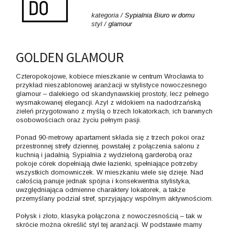
kategoria /
Sypialnia
Biuro w domu
styl /
glamour
GOLDEN GLAMOUR
Czteropokojowe, kobiece mieszkanie w centrum Wrocławia to
przykład nieszablonowej aranżacji w stylistyce nowoczesnego
glamour – dalekiego od skandynawskiej prostoty, lecz pełnego
wysmakowanej elegancji. Azyl z widokiem na nadodrzańską
zieleń przygotowano z myślą o trzech lokatorkach, ich barwnych
osobowościach oraz życiu pełnym pasji.
Ponad 90-metrowy apartament składa się z trzech pokoi oraz
przestronnej strefy dziennej, powstałej z połączenia salonu z
kuchnią i jadalnią. Sypialnia z wydzieloną garderobą oraz
pokoje córek dopełniają dwie łazienki, spełniające potrzeby
wszystkich domowniczek. W mieszkaniu wiele się dzieje. Nad
całością panuje jednak spójna i konsekwentna stylistyka,
uwzględniająca odmienne charaktery lokatorek, a także
przemyślany podział stref, sprzyjający wspólnym aktywnościom.
Połysk i złoto, klasyka połączona z nowoczesnością – tak w
skrócie można określić styl tej aranżacji. W podstawie mamy