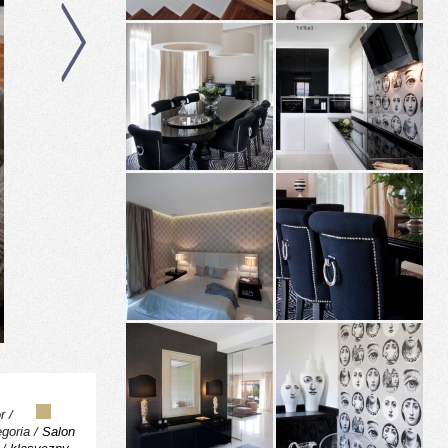
r /
egoria /
Salon