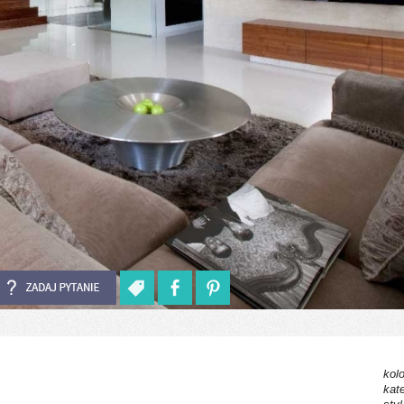
kolo
kat