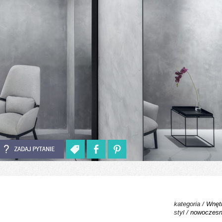
kategoria /
Wnętr
styl /
nowoczes