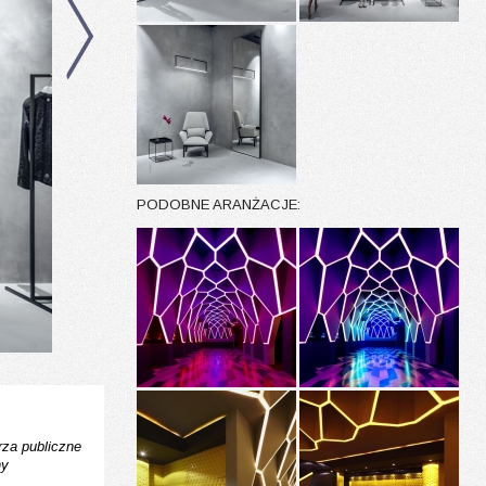
PODOBNE ARANŻACJE:
za publiczne
ny