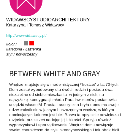
WIDAWSCYSTUDIOARCHITEKTURY
Katarzyna i Tomasz Widawscy
http://www.widawscy.pl/
kolor /
kategoria /
Łazienka
styl /
nowoczesny
BETWEEN WHITE AND GRAY
Wnętrze znajduje się w modernistycznej \'kostce\' z lat 70-tych.
Dom został wybudowany dla dwóch rodzin i posiada dwa
niezależne od siebie mieszkania  w jednym z nich, na
najwyższej kondygnacji młoda Para Inwestorów postanowiła
urządzić własne M. Prosta i ascetyczna bryła domu ma swoje
odzwierciedlenie w jasnym i oszczędnym wnętrzu, w którym
dominującym kolorem jest biel. Barwa ta optycznie powiększa i
rozjaśnia przestrzeń nadając jej lekkości. Sprzyja również
wypoczynkowi i uporządkowaniu. Wnętrze domu nawiązuje
swoim charakterem do stylu skandynawskiego i tak obok bieli