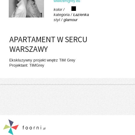
www.timgrey.eu
kolor /
kategoria /
Łazienka
styl /
glamour
APARTAMENT W SERCU
WARSZAWY
Ekskluzywny projekt wnętrz TiM Grey
Projektant: TiMGrey