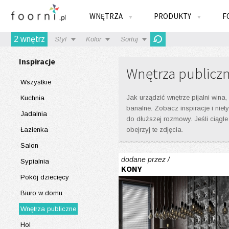
WNĘTRZA
PRODUKTY
F
▼
▼
2
wnętrz
Styl
Kolor
Sortuj
Inspiracje
Wnętrza publiczn
Wszystkie
Jak urządzić wnętrze pijalni wina
Kuchnia
banalne. Zobacz inspiracje i niet
Jadalnia
do dłuższej rozmowy. Jeśli ciągle
Łazienka
obejrzyj te zdjęcia.
Salon
dodane przez /
Sypialnia
KONY
Pokój dziecięcy
Biuro w domu
Wnętrza publiczne
Hol