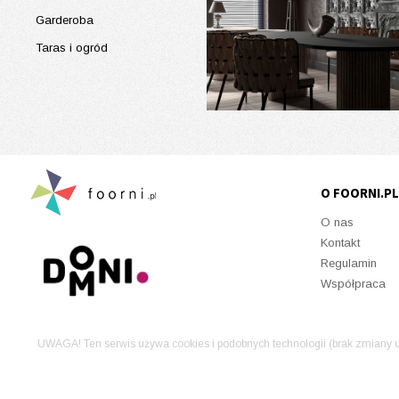
Garderoba
Taras i ogród
O FOORNI.PL
O nas
Kontakt
Regulamin
Współpraca
UWAGA! Ten serwis używa cookies i podobnych technologii (brak zmiany u