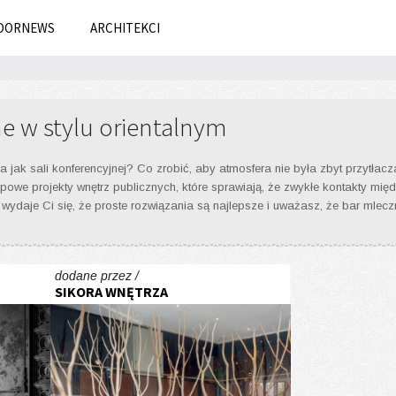
OORNEWS
ARCHITEKCI
e w stylu orientalnym
, a jak sali konferencyjnej? Co zrobić, aby atmosfera nie była zbyt przytła
ypowe projekty wnętrz publicznych, które sprawiają, że zwykłe kontakty międz
 wydaje Ci się, że proste rozwiązania są najlepsze i uważasz, że bar mlec
dodane przez /
SIKORA WNĘTRZA