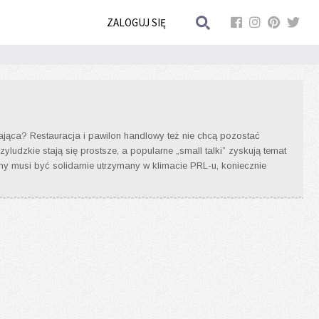
ZALOGUJ SIĘ
czająca? Restauracja i pawilon handlowy też nie chcą pozostać
yludzkie stają się prostsze, a popularne „small talki” zyskują temat
zny musi być solidarnie utrzymany w klimacie PRL-u, koniecznie