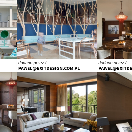
dodane przez /
dodane przez /
PAWEL@EXITDESIGN.COM.PL
PAWEL@EXITDE