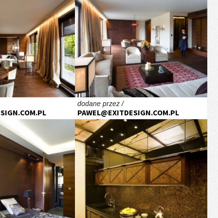
dodane przez /
SIGN.COM.PL
PAWEL@EXITDESIGN.COM.PL