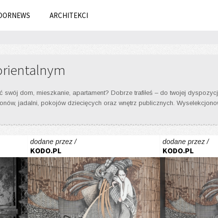
OORNEWS
ARCHITEKCI
orientalnym
 swój dom, mieszkanie, apartament? Dobrze trafiłeś – do twojej dyspozycji
 salonów, jadalni, pokojów dziecięcych oraz wnętrz publicznych. Wyselekcj
dodane przez /
dodane przez /
KODO.PL
KODO.PL