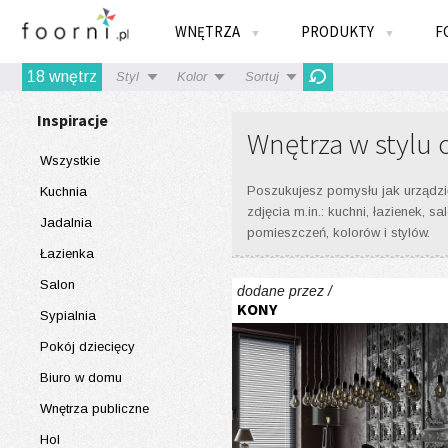
WNĘTRZA
PRODUKTY
F
▼
▼
18
wnętrz
Styl
Kolor
Sortuj
Inspiracje
Wnętrza w stylu 
Wszystkie
Poszukujesz pomysłu jak urządzić
Kuchnia
zdjęcia m.in.: kuchni, łazienek,
Jadalnia
pomieszczeń, kolorów i stylów.
Łazienka
Salon
dodane przez /
KONY
Sypialnia
Pokój dziecięcy
Biuro w domu
Wnętrza publiczne
Hol