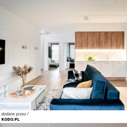
dodane przez /
KODO.PL