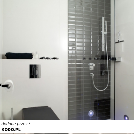
dodane przez /
KODO.PL