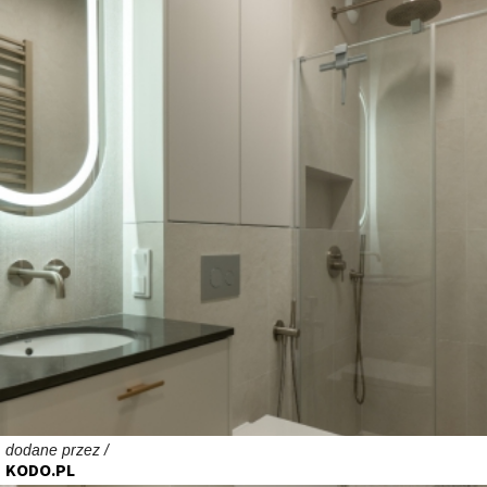
dodane przez /
KODO.PL