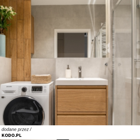
dodane przez /
KODO.PL