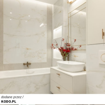
dodane przez /
KODO.PL