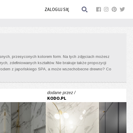
ZALOGUJ SIĘ
czesnych, przesyconych kolorem form. Na tych zdjęciach możesz
rych, zdefiniowanych kształtów. Nie brakuje także propozycji
nka rodem z japońskiego SPA, a może wszechobecne drewno? Co
dodane przez /
KODO.PL