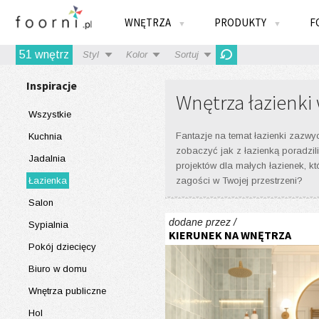
WNĘTRZA
PRODUKTY
F
▼
▼
51
wnętrz
Styl
Kolor
Sortuj
Inspiracje
Wnętrza łazienki
Wszystkie
Fantazje na temat łazienki zazwy
Kuchnia
zobaczyć jak z łazienką poradzili
Jadalnia
projektów dla małych łazienek, 
Łazienka
zagości w Twojej przestrzeni?
Salon
dodane przez /
Sypialnia
KIERUNEK NA WNĘTRZA
Pokój dziecięcy
Biuro w domu
Wnętrza publiczne
Hol