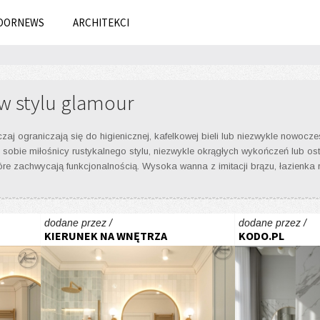
OORNEWS
ARCHITEKCI
 w stylu glamour
czaj ograniczają się do higienicznej, kafelkowej bieli lub niezwykle nowo
 sobie miłośnicy rustykalnego stylu, niezwykle okrągłych wykończeń lub ost
które zachwycają funkcjonalnością. Wysoka wanna z imitacji brązu, łazie
dodane przez /
dodane przez /
KIERUNEK NA WNĘTRZA
KODO.PL