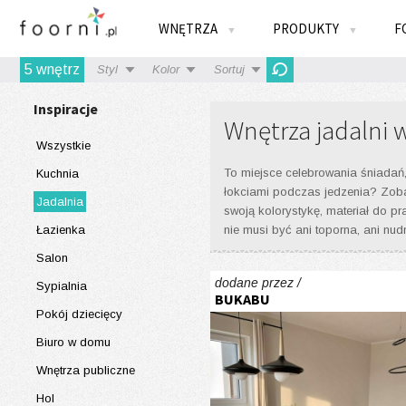
WNĘTRZA
PRODUKTY
F
▼
▼
5
wnętrz
Styl
Kolor
Sortuj
Inspiracje
Wnętrza jadalni w
Wszystkie
To miejsce celebrowania śniadań, 
Kuchnia
łokciami podczas jedzenia? Zobac
Jadalnia
swoją kolorystykę, materiał do pr
Łazienka
nie musi być ani toporna, ani nud
Salon
dodane przez /
Sypialnia
BUKABU
Pokój dziecięcy
Biuro w domu
Wnętrza publiczne
Hol