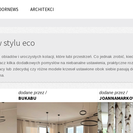
OORNEWS
ARCHITEKCI
 stylu eco
obiadów i uroczystych kolacji, które lubi przestrzeń. Co jednak zrobić, k
z kilka dodatkowych pomysłów na niebanalne ustawienia, praktyczne rozwi
acy lub zdecyduj czy różne modele krzeseł ustawione obok siebie pasują do
na.
dodane przez /
dodane przez /
BUKABU
JOANNAMARKO