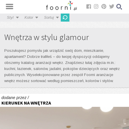
Styl
Kolor
Sortuj
Wnętrza w stylu glamour
Poszukujesz pomysłu jak urządzić swój dom, mieszkanie,
apartament? Dobrze trafiłeś – do twojej dyspozycji oddajemy
obszerny katalog aranżacji wnętrz. Znajdziesz tutaj zdjęcia m.in.:
kuchni, łazienek, salonów, jadalni, pokojów dziecięcych oraz wnętrz
publicznych. Wyselekcjonowane przez zespół Foorni aranżacje
wnętrz możesz sortować według pomieszczeń, kolorów i stylów.
dodane przez /
KIERUNEK NA WNĘTRZA