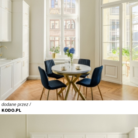
dodane przez /
KODO.PL