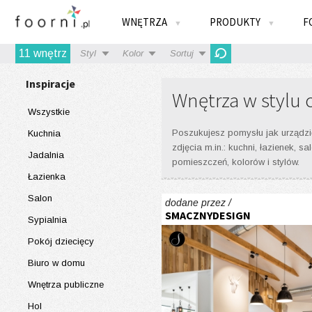
WNĘTRZA
PRODUKTY
F
▼
▼
11
wnętrz
Styl
Kolor
Sortuj
Inspiracje
Wnętrza w stylu 
Wszystkie
Poszukujesz pomysłu jak urządzić
Kuchnia
zdjęcia m.in.: kuchni, łazienek,
Jadalnia
pomieszczeń, kolorów i stylów.
Łazienka
Salon
dodane przez /
SMACZNYDESIGN
Sypialnia
Pokój dziecięcy
Biuro w domu
Wnętrza publiczne
Hol