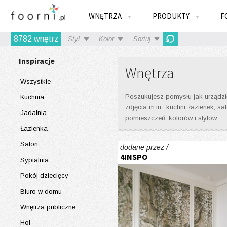
WNĘTRZA
PRODUKTY
F
▼
▼
8782
wnętrz
Styl
Kolor
Sortuj
Inspiracje
Wnętrza
Wszystkie
Poszukujesz pomysłu jak urządzić
Kuchnia
zdjęcia m.in.: kuchni, łazienek,
Jadalnia
pomieszczeń, kolorów i stylów.
Łazienka
Salon
dodane przez /
4INSPO
Sypialnia
Pokój dziecięcy
Biuro w domu
Wnętrza publiczne
Hol