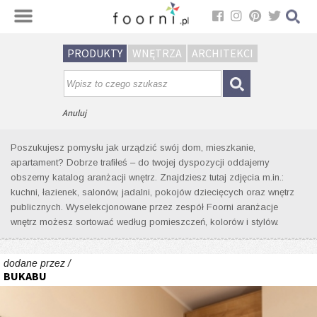
Sortuj
PRODUKTY
WNĘTRZA
ARCHITEKCI
Wyniki wyszukiwania wnętrz dla
tagu: zabudowa wnęki
Anuluj
Poszukujesz pomysłu jak urządzić swój dom, mieszkanie,
apartament? Dobrze trafiłeś – do twojej dyspozycji oddajemy
obszerny katalog aranżacji wnętrz. Znajdziesz tutaj zdjęcia m.in.:
kuchni, łazienek, salonów, jadalni, pokojów dziecięcych oraz wnętrz
publicznych. Wyselekcjonowane przez zespół Foorni aranżacje
wnętrz możesz sortować według pomieszczeń, kolorów i stylów.
dodane przez /
BUKABU