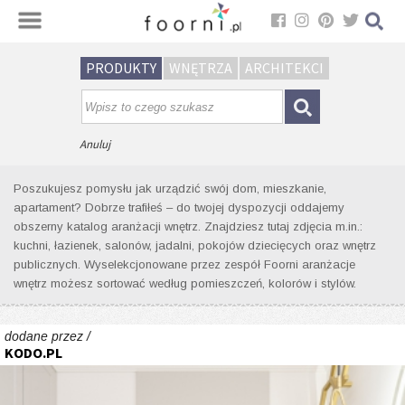
Sortuj
PRODUKTY
WNĘTRZA
ARCHITEKCI
Wyniki wyszukiwania wnętrz dla
tagu: złota lampka
Anuluj
Poszukujesz pomysłu jak urządzić swój dom, mieszkanie,
apartament? Dobrze trafiłeś – do twojej dyspozycji oddajemy
obszerny katalog aranżacji wnętrz. Znajdziesz tutaj zdjęcia m.in.:
kuchni, łazienek, salonów, jadalni, pokojów dziecięcych oraz wnętrz
publicznych. Wyselekcjonowane przez zespół Foorni aranżacje
wnętrz możesz sortować według pomieszczeń, kolorów i stylów.
dodane przez /
KODO.PL