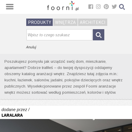
Sortuj
PRODUKTY
WNĘTRZA
ARCHITEKCI
Wyniki wyszukiwania wnętrz dla
tagu: wygodne łóżko
Anuluj
Poszukujesz pomysłu jak urządzić swój dom, mieszkanie,
apartament? Dobrze trafiłeś – do twojej dyspozycji oddajemy
obszerny katalog aranżacji wnętrz. Znajdziesz tutaj zdjęcia m.in.:
kuchni, łazienek, salonów, jadalni, pokojów dziecięcych oraz wnętrz
publicznych. Wyselekcjonowane przez zespół Foorni aranżacje
wnętrz możesz sortować według pomieszczeń, kolorów i stylów.
dodane przez /
LARALARA