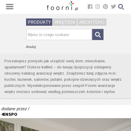
Sortuj
PRODUKTY
WNĘTRZA
ARCHITEKCI
Wyniki wyszukiwania wnętrz dla
tagu: tapeta z motywem roślinnym
Anuluj
Poszukujesz pomysłu jak urządzić swój dom, mieszkanie,
apartament? Dobrze trafiłeś – do twojej dyspozycji oddajemy
obszerny katalog aranżacji wnętrz. Znajdziesz tutaj zdjęcia m.in.:
kuchni, łazienek, salonów, jadalni, pokojów dziecięcych oraz wnętrz
publicznych. Wyselekcjonowane przez zespół Foorni aranżacje
wnętrz możesz sortować według pomieszczeń, kolorów i stylów.
dodane przez /
4INSPO