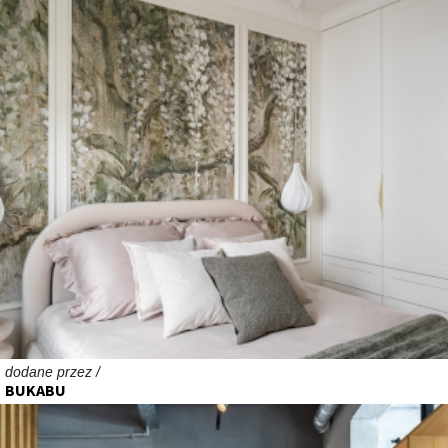
dodane przez /
BUKABU