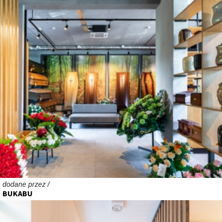
dodane przez /
BUKABU