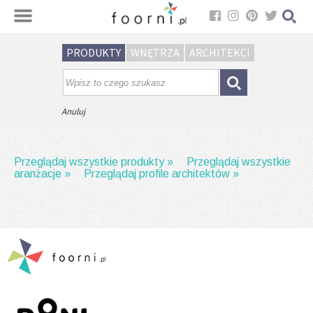
Sortuj
PRODUKTY
WNĘTRZA
ARCHITEKCI
Brak wyników wyszukiwania.
Spróbuj wpisać inną frazę.
Anuluj
Przeglądaj wszystkie produkty »
Przeglądaj wszystkie
aranżacje »
Przeglądaj profile architektów »