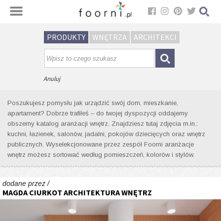
Sortuj
PRODUKTY
WNĘTRZA
ARCHITEKCI
Wyniki wyszukiwania wnętrz dla
tagu: pomarańczowa ściana
Anuluj
Poszukujesz pomysłu jak urządzić swój dom, mieszkanie,
apartament? Dobrze trafiłeś – do twojej dyspozycji oddajemy
obszerny katalog aranżacji wnętrz. Znajdziesz tutaj zdjęcia m.in.:
kuchni, łazienek, salonów, jadalni, pokojów dziecięcych oraz wnętrz
publicznych. Wyselekcjonowane przez zespół Foorni aranżacje
wnętrz możesz sortować według pomieszczeń, kolorów i stylów.
dodane przez /
MAGDA CIURKOT ARCHITEKTURA WNĘTRZ