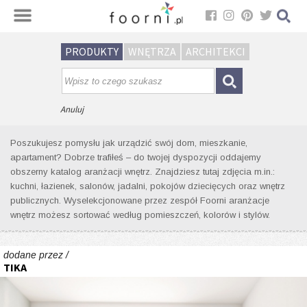
Sortuj
PRODUKTY
WNĘTRZA
ARCHITEKCI
Wyniki wyszukiwania wnętrz dla
tagu: meble do salonu
Anuluj
Poszukujesz pomysłu jak urządzić swój dom, mieszkanie,
apartament? Dobrze trafiłeś – do twojej dyspozycji oddajemy
obszerny katalog aranżacji wnętrz. Znajdziesz tutaj zdjęcia m.in.:
kuchni, łazienek, salonów, jadalni, pokojów dziecięcych oraz wnętrz
publicznych. Wyselekcjonowane przez zespół Foorni aranżacje
wnętrz możesz sortować według pomieszczeń, kolorów i stylów.
dodane przez /
TIKA