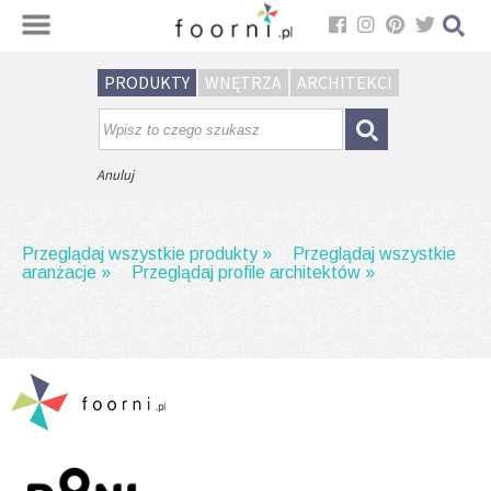
Sortuj
PRODUKTY
WNĘTRZA
ARCHITEKCI
Brak wyników wyszukiwania.
Spróbuj wpisać inną frazę.
Anuluj
Przeglądaj wszystkie produkty »
Przeglądaj wszystkie
aranżacje »
Przeglądaj profile architektów »