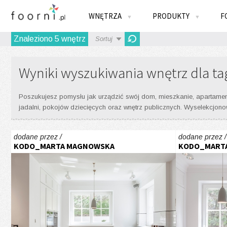
WNĘTRZA
PRODUKTY
F
▼
▼
Znaleziono
5
wnętrz
Sortuj
Wyniki wyszukiwania wnętrz dla ta
Poszukujesz pomysłu jak urządzić swój dom, mieszkanie, apartament? 
jadalni, pokojów dziecięcych oraz wnętrz publicznych. Wyselekcjon
dodane przez /
dodane przez /
KODO_MARTA MAGNOWSKA
KODO_MART