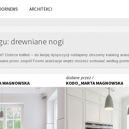
OORNEWS
ARCHITEKCI
gu: drewniane nogi
Dobrze trafiłeś – do twojej dyspozycji oddajemy obszerny katalog aranżacji
owane przez zespół Foorni aranżacje wnętrz możesz sortować według pomies
dodane przez /
A MAGNOWSKA
KODO_MARTA MAGNOWSKA