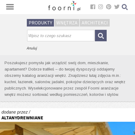
Sortuj
PRODUKTY
WNĘTRZA
ARCHITEKCI
Wyniki wyszukiwania wnętrz dla
tagu: dom letniskowy
Anuluj
Poszukujesz pomysłu jak urządzić swój dom, mieszkanie,
apartament? Dobrze trafiłeś – do twojej dyspozycji oddajemy
obszerny katalog aranżacji wnętrz. Znajdziesz tutaj zdjęcia m.in.:
kuchni, łazienek, salonów, jadalni, pokojów dziecięcych oraz wnętrz
publicznych. Wyselekcjonowane przez zespół Foorni aranżacje
wnętrz możesz sortować według pomieszczeń, kolorów i stylów.
dodane przez /
ALTANYDREWNIANE