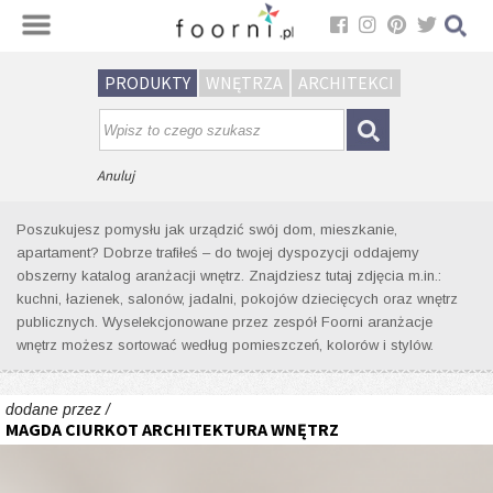
Sortuj
PRODUKTY
WNĘTRZA
ARCHITEKCI
Wyniki wyszukiwania wnętrz dla
tagu: dom jednorodzinny
Anuluj
Poszukujesz pomysłu jak urządzić swój dom, mieszkanie,
apartament? Dobrze trafiłeś – do twojej dyspozycji oddajemy
obszerny katalog aranżacji wnętrz. Znajdziesz tutaj zdjęcia m.in.:
kuchni, łazienek, salonów, jadalni, pokojów dziecięcych oraz wnętrz
publicznych. Wyselekcjonowane przez zespół Foorni aranżacje
wnętrz możesz sortować według pomieszczeń, kolorów i stylów.
dodane przez /
MAGDA CIURKOT ARCHITEKTURA WNĘTRZ