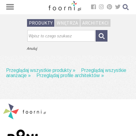
Sortuj
PRODUKTY
WNĘTRZA
ARCHITEKCI
Brak wyników wyszukiwania.
Spróbuj wpisać inną frazę.
Anuluj
Przeglądaj wszystkie produkty »
Przeglądaj wszystkie
aranżacje »
Przeglądaj profile architektów »