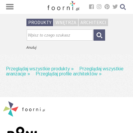
Sortuj
PRODUKTY
WNĘTRZA
ARCHITEKCI
Brak wyników wyszukiwania.
Spróbuj wpisać inną frazę.
Anuluj
Przeglądaj wszystkie produkty »
Przeglądaj wszystkie
aranżacje »
Przeglądaj profile architektów »