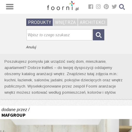
Sortuj
PRODUKTY
WNĘTRZA
ARCHITEKCI
Wyniki wyszukiwania wnętrz dla
tagu: łazienka retro
Anuluj
Poszukujesz pomysłu jak urządzić swój dom, mieszkanie,
apartament? Dobrze trafiłeś – do twojej dyspozycji oddajemy
obszerny katalog aranżacji wnętrz. Znajdziesz tutaj zdjęcia m.in.:
kuchni, łazienek, salonów, jadalni, pokojów dziecięcych oraz wnętrz
publicznych. Wyselekcjonowane przez zespół Foorni aranżacje
wnętrz możesz sortować według pomieszczeń, kolorów i stylów.
dodane przez /
MAFGROUP