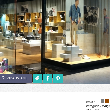
kolor /
kategoria /
Wnętr