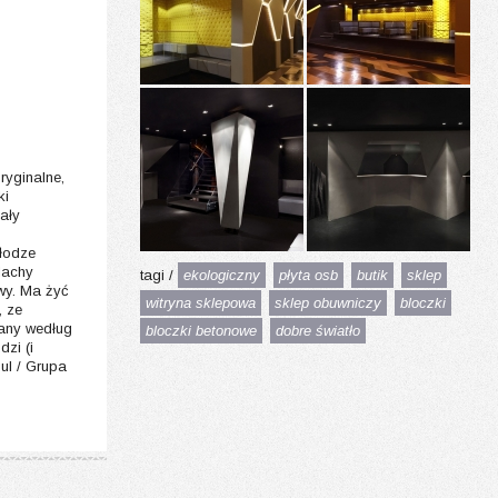
ryginalne,
ki
ały
ałodze
lachy
tagi /
ekologiczny
płyta osb
butik
sklep
iwy. Ma żyć
witryna sklepowa
sklep obuwniczy
bloczki
, ze
wany według
bloczki betonowe
dobre światło
dzi (i
ul / Grupa