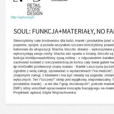
http://aplusd.pl/
SOUL: FUNKCJA+MATERIAŁY, NO FA
Stworzyliśmy całe środowisko dla ludzi, marek i produktów (sieć s
pojemne, spójne, a przede wszystkim szczere.\n\nUżyliśmy prawdz
betonowe do ekspozycji. Blacha, bloczki, drewno - wykorzystane 
wykorzystują swoje cechy: blacha stoi oparta o ścianę, bloczki są
funkcja.\n\nWprowadziliśmy żywą roślinę - z odpowiednim światłe
zachować kontakt z rzeczywistością (w końcu cały świat galerii 
itp.\n\nGrafiki przetworzył znany malarz - Bartek Leszczyna (ucz
zgodnie z wolą załogi, opowiadać o wydarzeniach \"na mieście\", 
znajomymi załogi, z klientami i ma być otwarty na sugestie, zmi
wytycznych. Ten \"szczery\" sklep jest wyjątkowy, niepowtarzalny. St
produktów, marek) - a nie dla \"grup docelowych\", potrzeb market
EMF), który umożliwił opracowanie konceptu bazującego na materiał
Projektant: aplusd, Edyta Wojciechowska