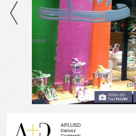
APLUSD
Dariusz
Gocławski