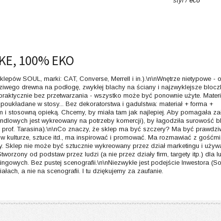
styl /
eco
KE, 100% EKO
klepów SOUL, marki: CAT, Converse, Merrell i in.).\n\nWnętrze nietypowe - o
iwego drewna na podłogę, zwykłej blachy na ściany i najzwyklejsze blocz
praktycznie bez przetwarzania - wszystko może być ponownie użyte. Materi
 poukładane w stosy... Bez dekoratorstwa i gadulstwa: materiał + forma +
m i stosowną opieką. Chcemy, by miała tam jak najlepiej. Aby pomagała z
handlowych jest wykreowany na potrzeby komercji), by łagodziła surowość b
eń prof. Tarasina).\n\nCo znaczy, że sklep ma być szczery? Ma być prawdz
w kulturze, sztuce itd., ma inspirować i promować. Ma rozmawiać z gośćmi
any. Sklep nie może być sztucznie wykreowany przez dział marketingu i uży
worzony od podstaw przez ludzi (a nie przez działy firm, targety itp.) dla lu
ingowych. Bez pustej scenografii.\n\nNiezwykłe jest podejście Inwestora (So
ach, a nie na scenografii. I tu dziękujemy za zaufanie.