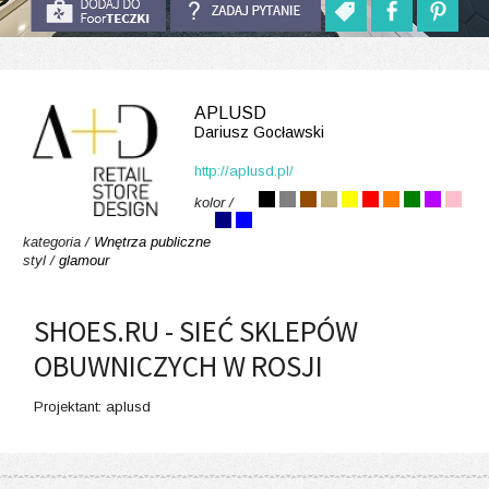
APLUSD
Dariusz Gocławski
http://aplusd.pl/
kolor /
kategoria /
Wnętrza publiczne
styl /
glamour
SHOES.RU - SIEĆ SKLEPÓW
OBUWNICZYCH W ROSJI
Projektant: aplusd