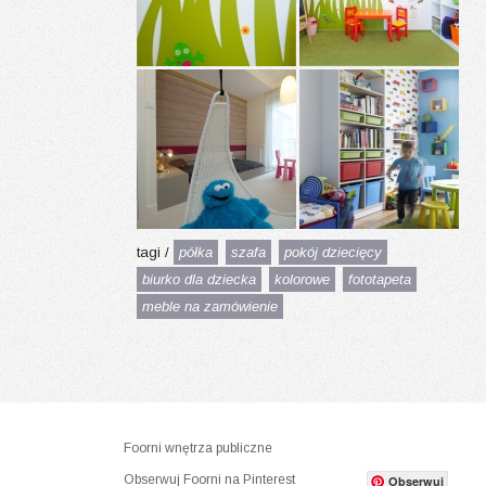
tagi /
półka
szafa
pokój dziecięcy
biurko dla dziecka
kolorowe
fototapeta
meble na zamówienie
Foorni wnętrza publiczne
Obserwuj Foorni na Pinterest
Obserwuj