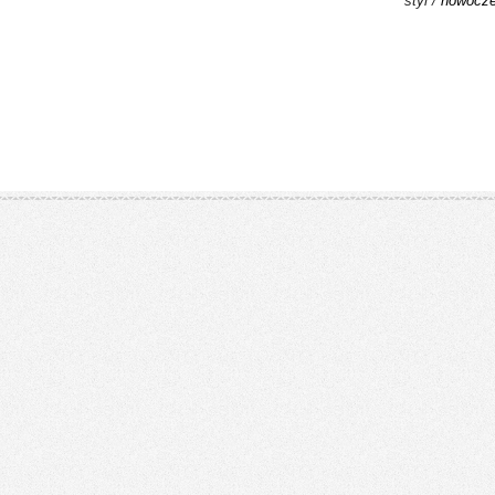
styl /
nowocz