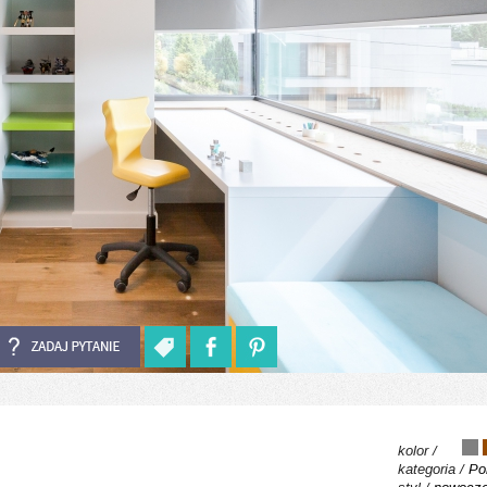
kolor /
kategoria /
Po