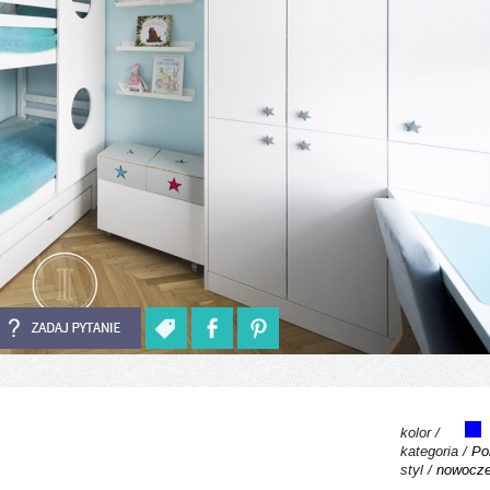
kolor /
kategoria /
Po
styl /
nowocz