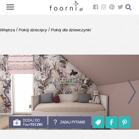
/
/
Wnętrza
Pokój dziecięcy
Pokój dla dziewczynki