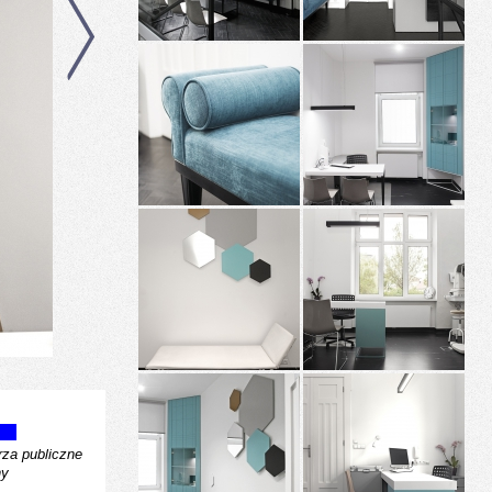
za publiczne
ny