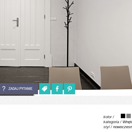
kolor /
kategoria /
Wnętr
styl /
nowoczes