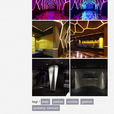
tagi /
biały
parkiet
rzeźba
gabinet
ozdobny element