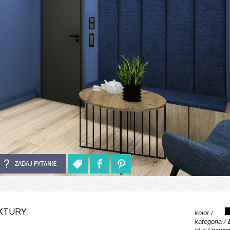
EKTURY
kolor /
kategoria /