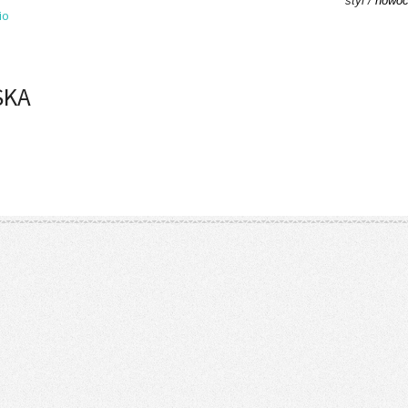
styl /
nowoc
io
SKA