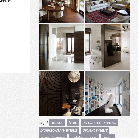
zesny
tagi /
drewno
biuro
przestrzeń biurowa
projektowanie wnętrz
projekt wnętrz
biuro domowe
projekt wnętrza
granat