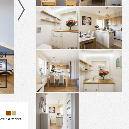
/
ria /
Kuchnia