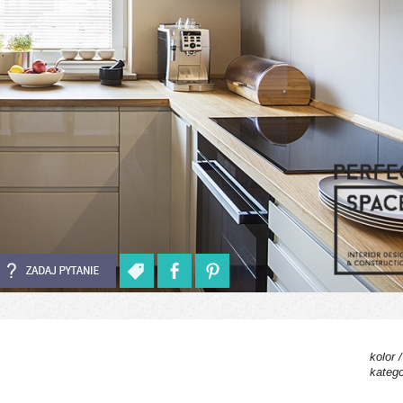
kolor 
katego