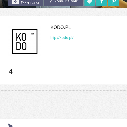
KODO.PL
http://kodo.pl/
4