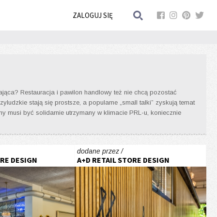
ZALOGUJ SIĘ
czająca? Restauracja i pawilon handlowy też nie chcą pozostać
yludzkie stają się prostsze, a popularne „small talki” zyskują temat
zny musi być solidarnie utrzymany w klimacie PRL-u, koniecznie
dodane przez /
ORE DESIGN
A+D RETAIL STORE DESIGN