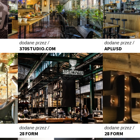
dodane przez /
dodane przez /
370STUDIO.COM
APLUSD
dodane przez /
dodane przez /
28 FORM
28 FORM