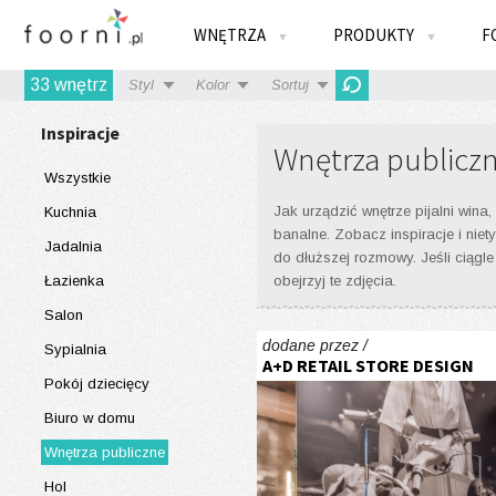
WNĘTRZA
PRODUKTY
F
▼
▼
33
wnętrz
Styl
Kolor
Sortuj
Inspiracje
Wnętrza publiczn
Wszystkie
Jak urządzić wnętrze pijalni wina
Kuchnia
banalne. Zobacz inspiracje i niet
Jadalnia
do dłuższej rozmowy. Jeśli ciągle
Łazienka
obejrzyj te zdjęcia.
Salon
dodane przez /
Sypialnia
A+D RETAIL STORE DESIGN
Pokój dziecięcy
Biuro w domu
Wnętrza publiczne
Hol