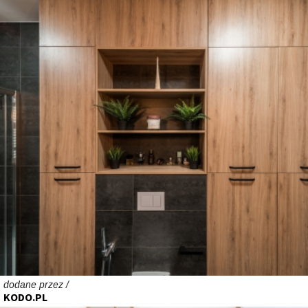
dodane przez /
KODO.PL