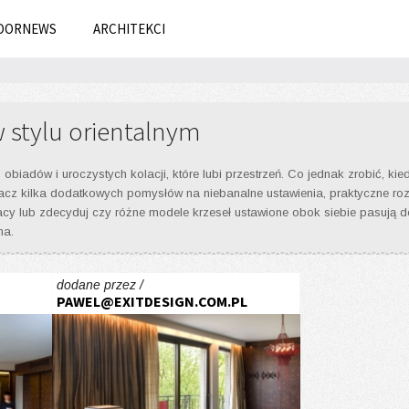
OORNEWS
ARCHITEKCI
w stylu orientalnym
obiadów i uroczystych kolacji, które lubi przestrzeń. Co jednak zrobić, k
z kilka dodatkowych pomysłów na niebanalne ustawienia, praktyczne rozwi
acy lub zdecyduj czy różne modele krzeseł ustawione obok siebie pasują do
na.
dodane przez /
PAWEL@EXITDESIGN.COM.PL