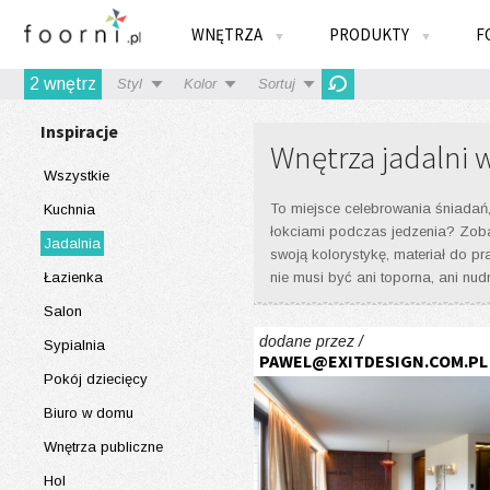
WNĘTRZA
PRODUKTY
F
▼
▼
2
wnętrz
Styl
Kolor
Sortuj
Inspiracje
Wnętrza jadalni 
Wszystkie
To miejsce celebrowania śniadań, 
Kuchnia
łokciami podczas jedzenia? Zobac
Jadalnia
swoją kolorystykę, materiał do pr
Łazienka
nie musi być ani toporna, ani nud
Salon
dodane przez /
Sypialnia
PAWEL@EXITDESIGN.COM.PL
Pokój dziecięcy
Biuro w domu
Wnętrza publiczne
Hol