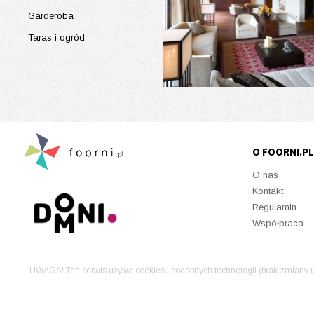
Garderoba
Taras i ogród
O FOORNI.PL
O nas
Kontakt
Regulamin
Współpraca
UWAGA! Ten serwis używa cookies i podobnych technologii (brak zmiany u