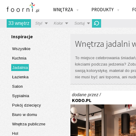
WNĘTRZA
PRODUKTY
F
▼
▼
33
wnętrz
Styl
Kolor
Sortuj
Inspiracje
Wnętrza jadalni 
Wszystkie
To miejsce celebrowania śniadań, 
Kuchnia
łokciami podczas jedzenia? Zobac
Jadalnia
swoją kolorystykę, materiał do pr
Łazienka
nie musi być ani toporna, ani nud
Salon
dodane przez /
Sypialnia
KODO.PL
Pokój dziecięcy
Biuro w domu
Wnętrza publiczne
Hol