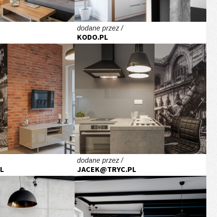
dodane przez /
KODO.PL
dodane przez /
L
JACEK@TRYC.PL