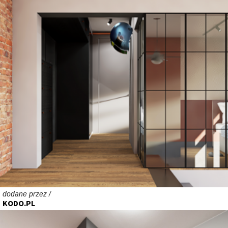
dodane przez /
KODO.PL