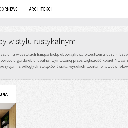
OORNEWS
ARCHITEKCI
by w stylu rustykalnym
zule na wieszakach lśniące bielą, obowiązkowa przestrzeń z dużym lustrem 
owieść o garderobie idealnej, wymarzonej przez większość kobiet. Na co 
ropozycjami z odległych zakątków świata, wysokich apartamentowców, loft
URA