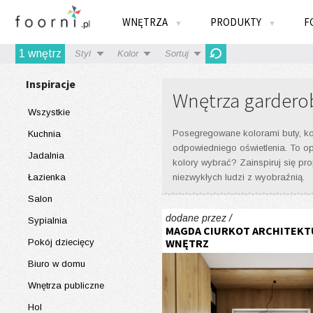
WNĘTRZA
PRODUKTY
F
▼
▼
1
wnętrz
Styl
Kolor
Sortuj
Inspiracje
Wnętrza gardero
Wszystkie
Posegregowane kolorami buty, kos
Kuchnia
odpowiedniego oświetlenia. To op
Jadalnia
kolory wybrać? Zainspiruj się p
Łazienka
niezwykłych ludzi z wyobraźnią.
Salon
dodane przez /
Sypialnia
MAGDA CIURKOT ARCHITEKT
WNĘTRZ
Pokój dziecięcy
Biuro w domu
Wnętrza publiczne
Hol