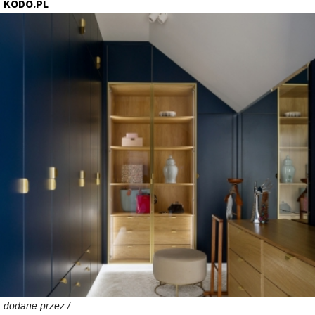
KODO.PL
dodane przez /