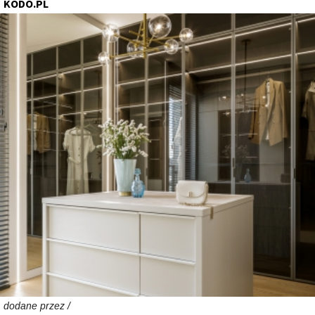
KODO.PL
dodane przez /