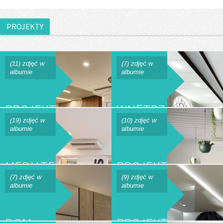
PROJEKTY
(11) zdjęć w
(7) zdjęć w
albumie
albumie
PROJEKT
WNĘTRZA
WNĘTRZA
BANKU
(19) zdjęć w
(10) zdjęć w
albumie
albumie
BANKU
SGB W
SGB W
INOWROCŁAWIU
MEDIATEKA-
PROJEKT
ŻNINIE
BIBLIOTEKA
WNĘTRZ
(7) zdjęć w
(9) zdjęć w
albumie
albumie
RESTAURACJI
W
DOM
PROJEKT