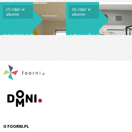
(7) zdjęć w
(5) zdjęć w
albumie
albumie
PRZEDSZKOLE
ARANŻACJA
WILANÓW
WNĘTRZA
HOTELU
IBIS
STYLES
GRUDZIĄDZ
O FOORNI.PL