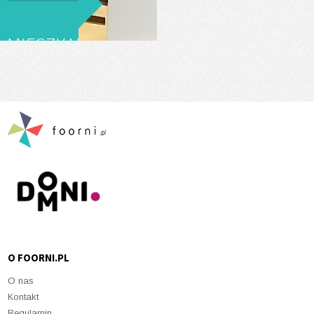
1962R.
1936R.
2009R
MIESZKANIE
POFABRYCZNE
O FOORNI.PL
O nas
Kontakt
Regulamin