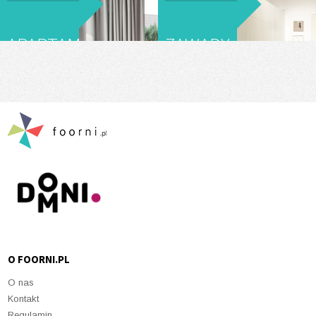
WARSZAWĄ
APARTAMENT
ZAWADY
NA
- FOT:
MOKOTOWIE
ALEKSANDER
RUTKOWSKI
O FOORNI.PL
O nas
Kontakt
Regulamin