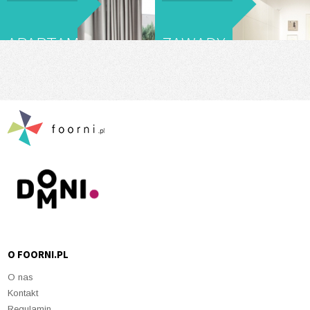
WARSZAWĄ
APARTAMENT
ZAWADY
NA
- FOT:
MOKOTOWIE
ALEKSANDER
RUTKOWSKI
O FOORNI.PL
O nas
Kontakt
Regulamin