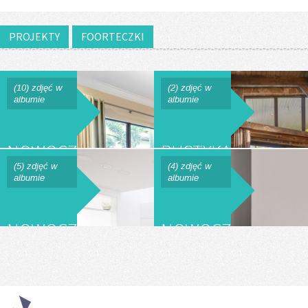
PROJEKTY
FOORTECZKI
(10) zdjęć w
(2) zdjęć w
albumie
albumie
NOWOCZESNA
RUSTYKALNE
SYPIALNIA
WNĘTRZE
(5) zdjęć w
(4) zdjęć w
albumie
albumie
NOWOCZESNA
NOWOCZESNE
KUCHNIA
WNĘTRZE